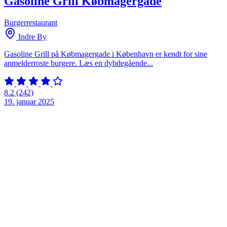
Gasoline Grill Købmagergade
Burgerrestaurant
Indre By
Gasoline Grill på Købmagergade i København er kendt for sine
anmelderroste burgere. Læs en dybdegående...
8.2
(242)
19. januar 2025