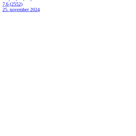
7.6
(2552)
25. november 2024